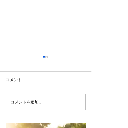
コメント
蘭越町斎場冬囲い
コメントを追加…
令和7年度より
場指定管理者と
域に貢献してい
思っております