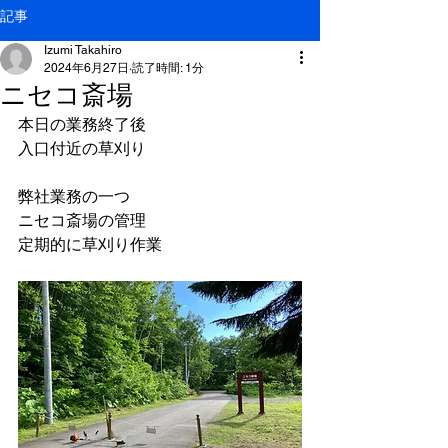
記事
Izumi Takahiro
2024年6月27日
読了時間: 1分
ニセコ斎場
本日の業務終了後
入口付近の草刈り
弊社業務の一つ
ニセコ斎場の管理
定期的に草刈り作業