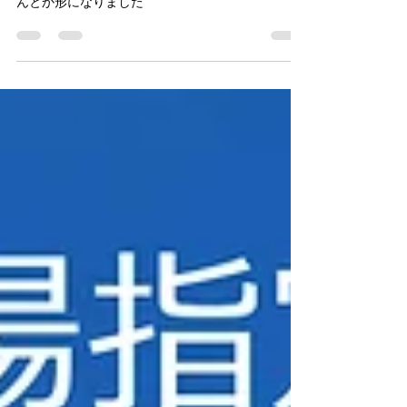
蘭越町斎場冬囲い
蘭越町斎場の木々を冬囲い 初めての作業ですが な
んとか形になりました