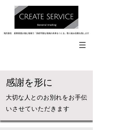
地方創生 産業衰退が進む地域で「持続可能な地域の未来をつくる」取り組み全般を指します
地方創生 産業衰退が進む地域で「持続可能な地域の未来をつくる」取り組み全般を指します
​感謝を形に
​大切な人とのお別れをお手伝
いさせていただきます