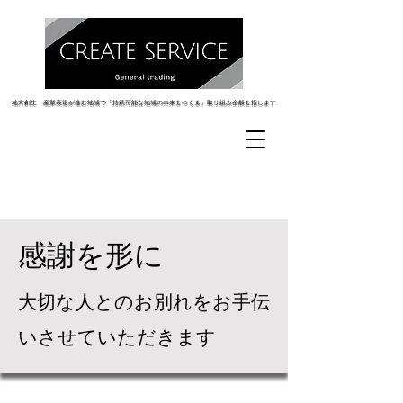
地方創生 産業衰退が進む地域で「持続可能な地域の未来をつくる」取り組み全般を指します
地方創生 産業衰退が進む地域で「持続可能な地域の未来をつくる」取り組み全般を指します
​感謝を形に
​大切な人とのお別れをお手伝
いさせていただきます